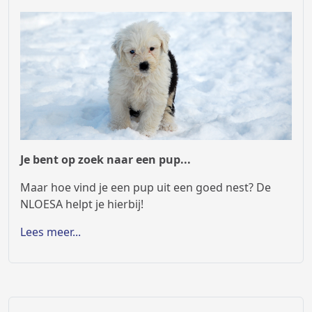
Maar hoe vind je een pup uit een goed nest? De
NLOESA helpt je hierbij!
Lees meer...
Show
results
De NLOESA deelt alle showuitslagen.
We doen niet mee aan wedstrijden,
puntentellingen, etc. We delen uitsluitend de
keurverslagen zoals we ze aangeleverd krijgen van