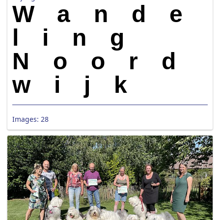
Wande
ling
Noord
wijk
Images: 28