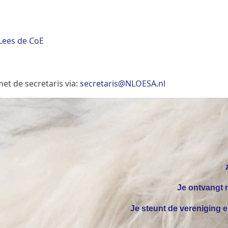
Lees de CoE
t de secretaris via:
secretaris@NLOESA.nl
Je ontvangt m
Je steunt de vereniging