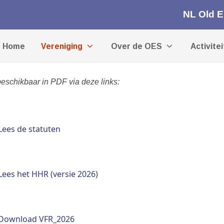
NL Old 
Home
Vereniging
Over de OES
Activite
schikbaar in PDF via deze links:
Lees de statuten
Lees het HHR (versie 2026)
Download VFR_2026