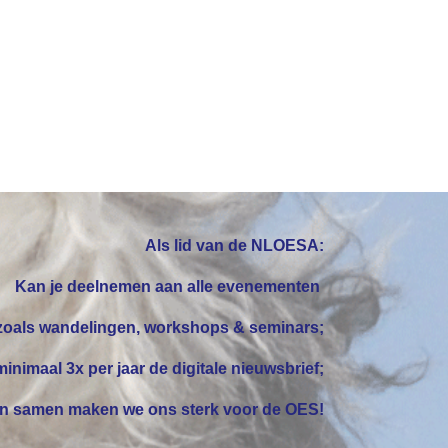
Als lid van de NLOESA:
Kan je
deelnemen
aan alle evenementen
zoals wandelingen, workshops & seminars;
inimaal 3x per jaar de digitale nieuwsbrief;
 en samen maken
we ons sterk
voor de OES!